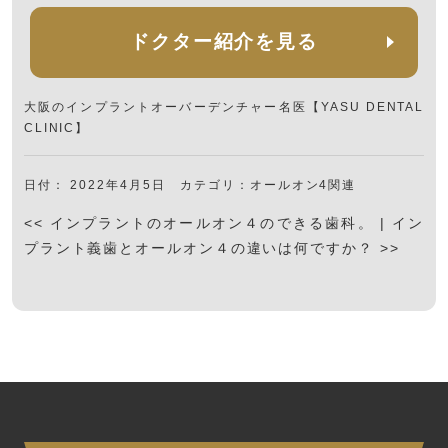
ドクター紹介を見る
大阪の
インプラントオーバーデンチャー
名医【YASU DENTAL
CLINIC】
日付：
2022年4月5日
カテゴリ：
オールオン4関連
<<
インプラントのオールオン４のできる歯科。
|
イン
プラント義歯とオールオン４の違いは何ですか？
>>