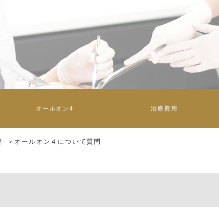
オールオン4
治療費用
連
オールオン４について質問