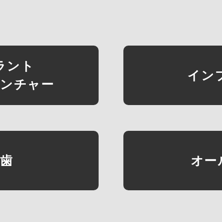
ラント
イン
デンチャー
れ歯
オー