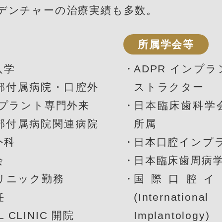
デンチャーの治療実績も多数。
所属学会等
入学
ADPR インプ
部付属病院・口腔外
ストラクター
ンプラント専門外来
日本臨床歯科学会
部付属病院関連病院
所属
外科
日本口腔インプ
会
日本臨床歯周病
リニック勤務
国際口腔
任
(Internation
L CLINIC 開院
Implantology)