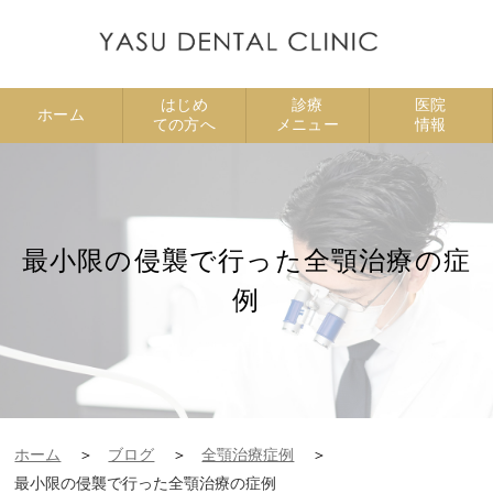
はじめ
診療
医院
ホーム
ての方へ
メニュー
情報
最小限の侵襲で行った全顎治療の症
例
ホーム
ブログ
全顎治療症例
最小限の侵襲で行った全顎治療の症例