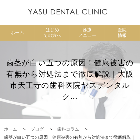
はじめ
診療
医院
ホーム
ての方へ
メニュー
情報
歯茎が白い五つの原因！健康被害の
有無から対処法まで徹底解説｜大阪
市天王寺の歯科医院ヤスデンタル
ク...
ホーム
ブログ
歯科コラム
歯茎が白い五つの原因！健康被害の有無から対処法まで徹底解説｜