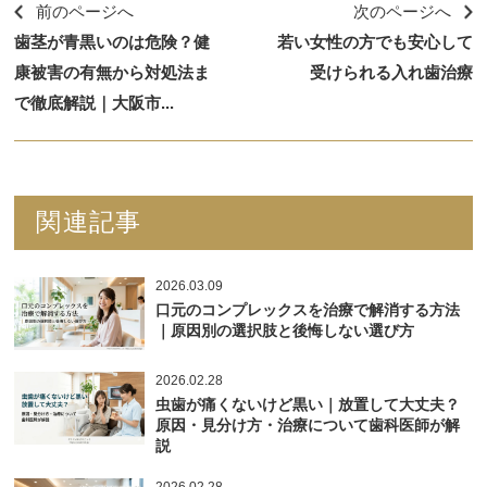
前のページへ
次のページへ
歯茎が青黒いのは危険？健
若い女性の方でも安心して
康被害の有無から対処法ま
受けられる入れ歯治療
で徹底解説｜大阪市...
関連記事
2026.03.09
口元のコンプレックスを治療で解消する方法
｜原因別の選択肢と後悔しない選び方
2026.02.28
虫歯が痛くないけど黒い｜放置して大丈夫？
原因・見分け方・治療について歯科医師が解
説