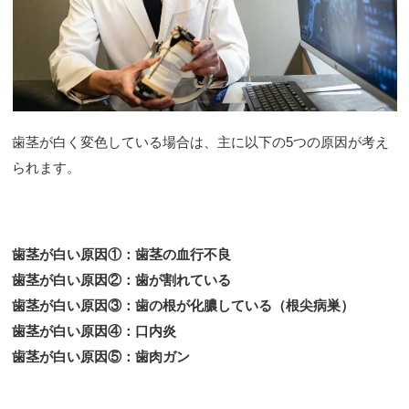
歯茎が白く変色している場合は、主に以下の5つの原因が考え
られます。
歯茎が白い原因①：歯茎の血行不良
歯茎が白い原因②：歯が割れている
歯茎が白い原因③：歯の根が化膿している（根尖病巣）
歯茎が白い原因④：口内炎
歯茎が白い原因⑤：歯肉ガン