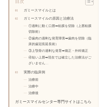
目次
ガミースマイルとは
ガミースマイルの原因と治療法
①過剰に動く口唇➡︎粘膜を切除（上唇粘膜
切除術）
②歯肉の過剰な発育障害➡︎歯肉を切除（臨
床的歯冠長延長術）
③上顎骨の過剰な発育➡︎矯正・外科矯正
④短い上唇➡︎現在では確立した治療法がご
ざいません…
実際の臨床例
治療前
治療中
治療後
ガミースマイルセンター専門サイトはこちら