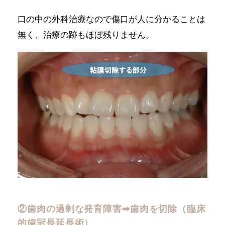
口の中の外科治療なので傷口が人に分かることは
無く、治療の跡もほぼ残りません。
②歯肉の過剰な発育障害➡︎歯肉を切除（臨床
的歯冠長延長術）